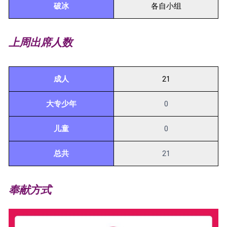
破冰
各自小组
上周出席人数
成人
21
大专少年
0
儿童
0
总共
21
奉献方式