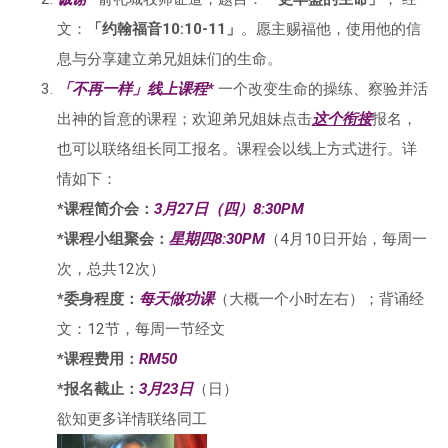
文：
「
约翰福音10:10-11
」
。愿主赐福他，使用他的信
息与分享建立弟兄姐妹们的生命。
「不再一样」线上课程*
一个改变生命的操练、察验并活
出神的旨意的课程；欢迎弟兄姐妹点击
这个衔接
报名，
也可以联络组长同工报名。课程会以线上方式进行。详
情如下：
*课程简介会：
3月27日（四）8:30PM
*课程小组聚会：
星期四8:30PM
（4月10日开始，每周一
次，总共12次）
*委身程度：
每天做功课
（大概一个小时左右）；背诵经
文：12节，每周一节经文
*课程费用：
RM50
*报名截止：
3月23日
（日）
欲知更多详情联络同工