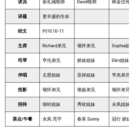
讲员
俞礼城牧师
David牧师
林金仪传
讲题
更丰盛的生命
经文
约10:10-11
主席
Richard弟兄
颂怀弟兄
Sophia姐
司琴
亨伦弟兄
娇妹姐妹
Elim姐妹
伴唱
主恩姐妹
亚婷姐妹
亨杰弟兄
投影
颂怀弟兄
颂扬弟兄
颂怀弟兄
招待
细铃姐妹
秀钦姐妹
永凤姐妹
茶点/午餐
永凤 亮宇
春美 Sunny
冠行 娇妹