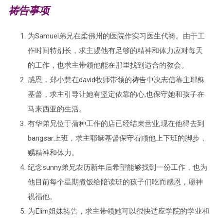
祷告事项
为Samuel弟兄在柔佛州的医院作实习医生代祷。由于工
作时间特别长，求主赐他有足够的精神和体力应对每天
的工作，也求主带领他能在那里找到适合的教会。
感恩，郑小慧在david牧师带领的祷告中决志信靠主耶稣
基督，求主引导让她有坚定依靠的心,也保守她和孩子在
马来西亚的生活。
有华弟兄位于蒲种工作的店已经结束营业,现在他得去到
bangsar上班，求主耶稣基督保守看顾他上下班的脚步，
赐精神和体力。
纪念sunny弟兄农历新年后希望能够找到一份工作，也为
他目前每个星期煮饭给陪读班的孩子们吃而感恩，愿神
祝福他。
为Elim姐妹祷告，求主带领她可以很快适应学院的学业和