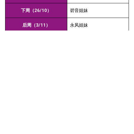
下周（26/10）
碧音姐妹
后周（3/11）
永凤姐妹
日期
茶点/午餐
本周（19/10）
冠行 娇妹
下周（26/10）
永凤 亮宇
后周（3/11）
亨杰 细玲
祷告事项
活水堂在今年8月已经开始陪读班的事工，求主保守带领
更多的人愿意加入服侍主的工作。也为寻找一辆合适的