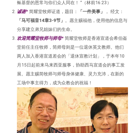
稣基督的恩常与你们众人同在！ ”（林前16:23）
诚谢*
简耀堂牧师证道，题目：
「一件美事」
， 经文：
「马可福音14章
3-9
节」
。愿主赐福他，使用他的信息与
分享建立弟兄姐妹们的生命。
欢迎简耀堂牧师与师母*
简耀堂牧师是香港宣道会希伯崙
堂前任主任牧师，简师母则是一位退休英文教师。他们
两人加入香港宣道差会的「退休宣教计划」，于本年10
月15日起前来马来西亚服事，协助西马宣道会的事工发
展。愿主赐简牧师与师母身体健康、灵力充沛，在新的
工场中事主得力，成为众教会的祝福！