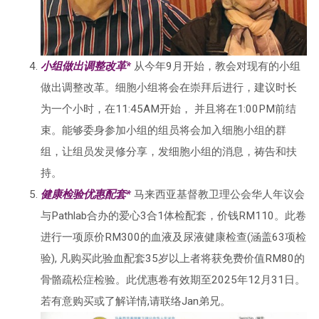
小组做出调整改革*
从今年9月开始，教会对现有的小组
做出调整改革。细胞小组将会在崇拜后进行，建议时长
为一个小时，在11:45AM开始， 并且将在1:00PM前结
束。能够委身参加小组的组员将会加入细胞小组的群
组，让组员发灵修分享，发细胞小组的消息，祷告和扶
持。
健康检验优惠配套*
马来西亚基督教卫理公会华人年议会
与Pathlab合办的爱心3合1体检配套，价钱RM110。此卷
进行一项原价RM300的血液及尿液健康检查(涵盖63项检
验), 凡购买此验血配套35岁以上者将获免费价值RM80的
骨骼疏松症检验。此优惠卷有效期至2025年12月31日。
若有意购买或了解详情,请联络Jan弟兄。