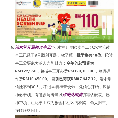
活水堂开展陪读事工*
活水堂开展陪读事工 活水堂陪读
事工已经于8月顺利开展，
收了第一批学生共10位
。陪读
事工需要庞大的人力和财力；
今年的总预算为
RM172,550
，包括事工开办费RM120,300.00，每月操
作费RM10,450.00。
目前已筹获RM87,647.39。
活水堂
信徒不到30人，不过本着福音使命，凭信心开始，深信
神必带领。有意参与者可以
点击此衔接
填写认献表。愿
神带领，让此事工成为教会和社区的桥梁，领人归主。
详情联络同工。